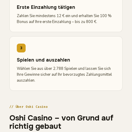
Erste Einzahlung tätigen
Zahlen Sie mindestens 12 € ein und erhalten Sie 100 %
Bonus auf Ihre erste Einzahlung – bis zu 800 €.
3
Spielen und auszahlen
Wählen Sie aus über 2.788 Spielen und lassen Sie sich
Ihre Gewinne sicher auf Ihr bevorzugtes Zahlungsmittel
auszahlen.
Über Oshi Casino
Oshi Casino – von Grund auf
richtig gebaut