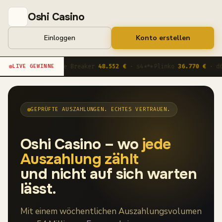
Oshi Casino
Einloggen
Konto erstellen
 s9***
Tide Breaker
48.552 €
· s4***
Plinko
36.770 €
· d6***
Sun T
LIVE GEWINNE
GEPRÜFTE AUSZAHLUNGEN. ECHTES VERTRAUEN.
Oshi Casino – wo
jede
Auszahlung zählt
und nicht auf sich warten
lässt.
Mit einem wöchentlichen Auszahlungsvolumen