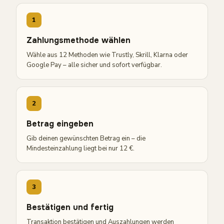
1
Zahlungsmethode wählen
Wähle aus 12 Methoden wie Trustly, Skrill, Klarna oder
Google Pay – alle sicher und sofort verfügbar.
2
Betrag eingeben
Gib deinen gewünschten Betrag ein – die
Mindesteinzahlung liegt bei nur 12 €.
3
Bestätigen und fertig
Transaktion bestätigen und Auszahlungen werden