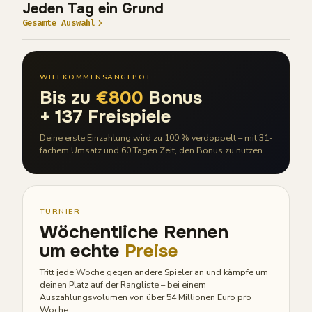
Jeden Tag ein Grund
Gesamte Auswahl
WILLKOMMENSANGEBOT
Bis zu
€800
Bonus
+ 137 Freispiele
Deine erste Einzahlung wird zu 100 % verdoppelt – mit 31-
fachem Umsatz und 60 Tagen Zeit, den Bonus zu nutzen.
TURNIER
Wöchentliche Rennen
um echte
Preise
Tritt jede Woche gegen andere Spieler an und kämpfe um
deinen Platz auf der Rangliste – bei einem
Auszahlungsvolumen von über 54 Millionen Euro pro
Woche.