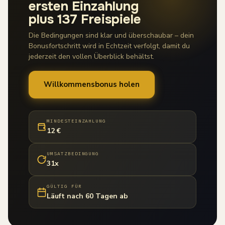
ersten Einzahlung
plus 137 Freispiele
Die Bedingungen sind klar und überschaubar – dein
Bonusfortschritt wird in Echtzeit verfolgt, damit du
jederzeit den vollen Überblick behältst.
Willkommensbonus holen
MINDESTEINZAHLUNG
12 €
UMSATZBEDINGUNG
31x
GÜLTIG FÜR
Läuft nach 60 Tagen ab