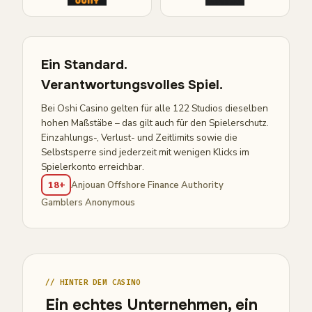
Ein Standard.
Verantwortungsvolles Spiel.
Bei Oshi Casino gelten für alle 122 Studios dieselben
hohen Maßstäbe – das gilt auch für den Spielerschutz.
Einzahlungs-, Verlust- und Zeitlimits sowie die
Selbstsperre sind jederzeit mit wenigen Klicks im
Spielerkonto erreichbar.
18+
Anjouan Offshore Finance Authority
Gamblers Anonymous
HINTER DEM CASINO
Ein echtes Unternehmen, ein