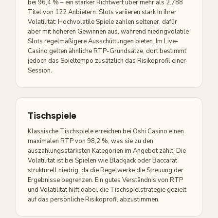
bei 96,4 % – ein starker Richtwert über mehr als 2.788
Titel von 122 Anbietern. Slots variieren stark in ihrer
Volatilität: Hochvolatile Spiele zahlen seltener, dafür
aber mit höheren Gewinnen aus, während niedrigvolatile
Slots regelmäßigere Ausschüttungen bieten. Im Live-
Casino gelten ähnliche RTP-Grundsätze, dort bestimmt
jedoch das Spieltempo zusätzlich das Risikoprofil einer
Session.
Tischspiele
Klassische Tischspiele erreichen bei Oshi Casino einen
maximalen RTP von 98,2 %, was sie zu den
auszahlungsstärksten Kategorien im Angebot zählt. Die
Volatilität ist bei Spielen wie Blackjack oder Baccarat
strukturell niedrig, da die Regelwerke die Streuung der
Ergebnisse begrenzen. Ein gutes Verständnis von RTP
und Volatilität hilft dabei, die Tischspielstrategie gezielt
auf das persönliche Risikoprofil abzustimmen.