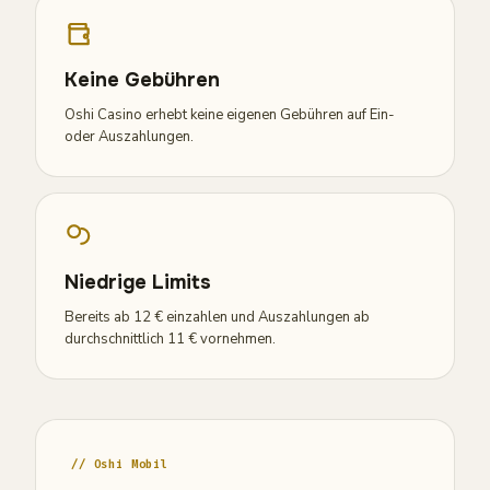
Keine Gebühren
Oshi Casino erhebt keine eigenen Gebühren auf Ein-
oder Auszahlungen.
Niedrige Limits
Bereits ab 12 € einzahlen und Auszahlungen ab
durchschnittlich 11 € vornehmen.
Oshi Mobil