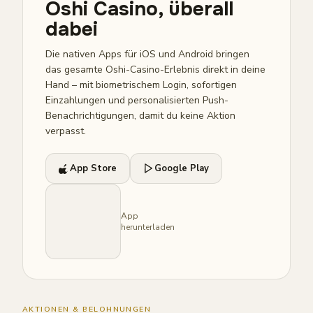
Oshi Casino, überall
dabei
Die nativen Apps für iOS und Android bringen
das gesamte Oshi-Casino-Erlebnis direkt in deine
Hand – mit biometrischem Login, sofortigen
Einzahlungen und personalisierten Push-
Benachrichtigungen, damit du keine Aktion
verpasst.
App Store
Google Play
App
herunterladen
AKTIONEN & BELOHNUNGEN