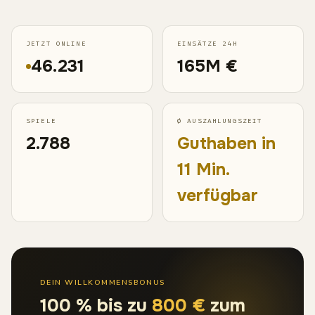
JETZT ONLINE
EINSÄTZE 24H
46.231
165M €
SPIELE
Ø AUSZAHLUNGSZEIT
2.788
Guthaben in
11 Min.
verfügbar
DEIN WILLKOMMENSBONUS
100 % bis zu
800 €
zum