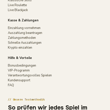
Klassische Slots
Live Roulette
Live Blackjack
Kasse & Zahlungen
Einzahlung vornehmen
Auszahlung beantragen
Zahlungsmethoden
Schnelle Auszahlungen
Krypto einzahlen
Hilfe & Vorteile
Bonusbedingungen
VIP-Programm
Verantwortungsvolles Spielen
Kundensupport
FAQ
Unsere Testmethodik
So prüfen wir jedes Spiel im