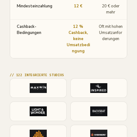
Mindesteinzahlung
12 €
20 € oder
mehr
Cashback-
12 %
Oft mit hohen
Bedingungen
Cashback,
Umsatzanfor
keine
derungen
Umsatzbedi
ngung
122 INTEGRIERTE STUDIOS